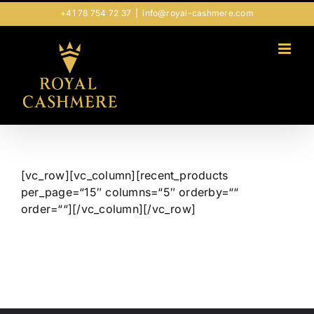
Zum
+41 78 754 72 37
|
info@royal-cashmere.com
Inhalt
springen
[vc_row][vc_column][recent_products
per_page=“15″ columns=“5″ orderby=““
order=““][/vc_column][/vc_row]