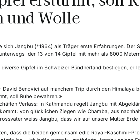
n und Wolle
e sich Jangbu (*1964) als Träger erste Erfahrungen. Der
unterwegs, der 13 von 14 Gipfel mit mehr als 8000 Meter
diverse Gipfel im Schweizer Bündnerland bestiegen, er le
der David Benovici auf manchem Trip durch den Himalaya b
rmt, soll Ruhe bewahren.»
chäften Verlass: In Kathmandu regelt Jangbu mit Abgeklär
n kommt: von glücklichen Ziegen wie Chamba, aus nachhalt
rossvater weiss Jangbu, dass wir auf unsere Mutter Erde
nken, dass die beiden gemeinsam edle Royal-Kaschmir-Pro
rialien – ich helfe gerne!», motivierte Jangbu seinen F